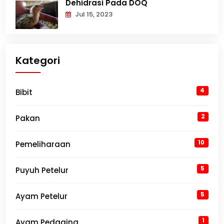
Dehidrasi Pada DOQ
Jul 15, 2023
Kategori
4
Bibit
2
Pakan
10
Pemeliharaan
5
Puyuh Petelur
5
Ayam Petelur
1
Ayam Pedaging